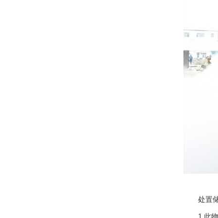
处置储
1.此物