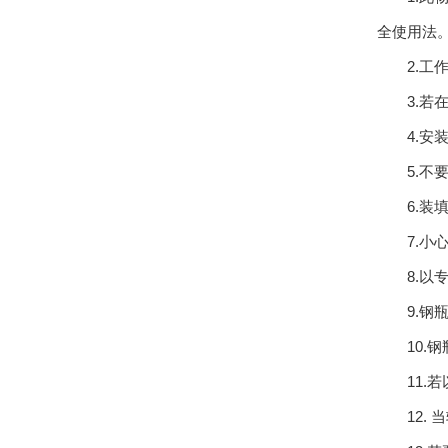
全使用法
2.工作
3.若在
4.安装
5.不要与
6.装填
7.小心
8.以专
9.钢瓶
10.钢
11.若
12. 