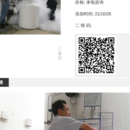
价格:
来电咨询
添加时间:
21/10/26
二 维 码:
情