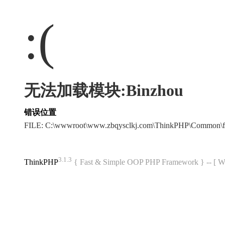
:(
无法加载模块:Binzhou
错误位置
FILE: C:\wwwroot\www.zbqysclkj.com\ThinkPHP\Common\f
3.1.3
ThinkPHP
{ Fast & Simple OOP PHP Framework } -- 