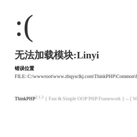
:(
无法加载模块:Linyi
错误位置
FILE: C:\wwwroot\www.zbqysclkj.com\ThinkPHP\Common\f
3.1.3
ThinkPHP
{ Fast & Simple OOP PHP Framework } -- 