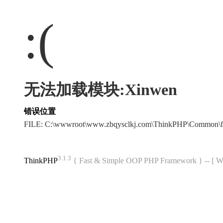
:(
无法加载模块:Xinwen
错误位置
FILE: C:\wwwroot\www.zbqysclkj.com\ThinkPHP\Common\f
3.1.3
ThinkPHP
{ Fast & Simple OOP PHP Framework } -- 