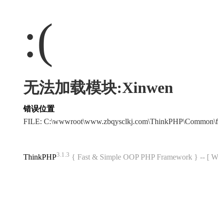
:(
无法加载模块:Xinwen
错误位置
FILE: C:\wwwroot\www.zbqysclkj.com\ThinkPHP\Common\f
3.1.3
ThinkPHP
{ Fast & Simple OOP PHP Framework } -- 